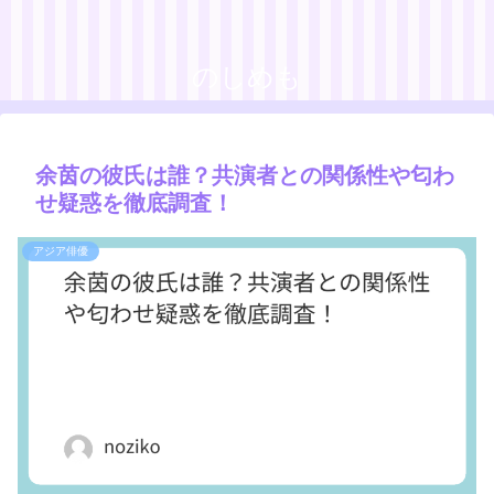
のしめも
余茵の彼氏は誰？共演者との関係性や匂わ
せ疑惑を徹底調査！
アジア俳優