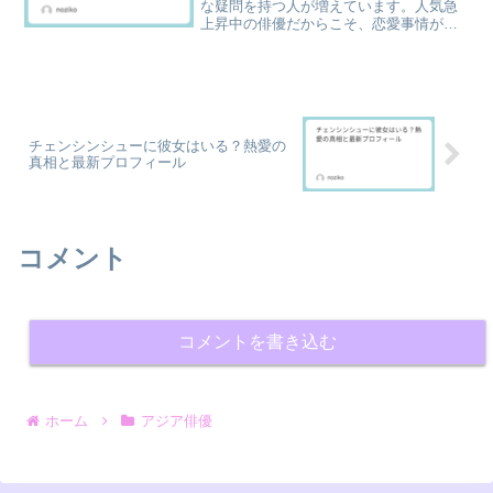
な疑問を持つ人が増えています。人気急
上昇中の俳優だからこそ、恋愛事情が気
になりますよね。本記事では、最新の彼
女情報からプロフィール、過去の噂まで
をわかりやすくまとめました。気になる
真相を一緒にチェックして...
チェンシンシューに彼女はいる？熱愛の
真相と最新プロフィール
コメント
コメントを書き込む
ホーム
アジア俳優